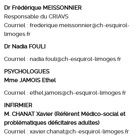
De l'évaluation à l'accompagnement
Dr Frédérique MEISSONNIER
CIFAS Montpellier 2019
Publications
La prévention et ses acteurs
Responsable du CRIAVS
Courriel : frederique.meissonnier@ch-esquirol-
Comité d'organisation 2025
limoges.fr
Dr Nadia FOULI
Commission d'audition
Courriel : nadia.fouli@ch-esquirol-limoges.fr
Les experts
PSYCHOLOGUES
Groupe Biblio
Mme JAMOIS Ethel
Courriel : ethel.jamois@ch-esquirol-limoges.fr
INFIRMIER
M. CHANAT Xavier (Référent Médico-social et
problématiques déficitaires adultes)
Courriel : xavier.chanat@ch-esquirol-limoges.fr