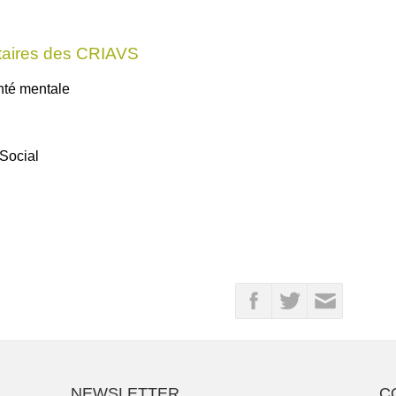
taires des CRIAVS
nté mentale
 Social
NEWSLETTER
C