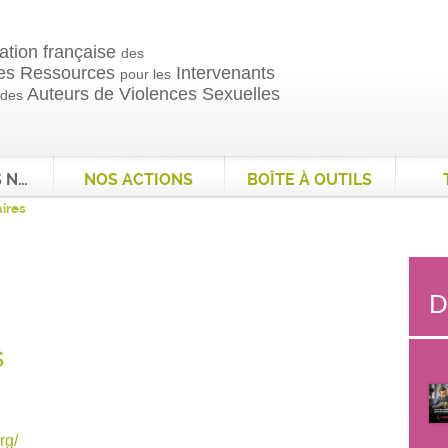
ation française
des
es Ressources
Intervenants
pour les
Auteurs de Violences Sexuelles
 des
QUI SOMMES NOUS ?
NOS ACTIONS
BOÎTE À OUTILS
ires
D
S
rg/