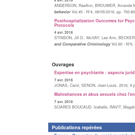
ANDERSON, RaeAnn, BROUWER, Amanda M, 
behavior
Vol.45 - N°4, 06/05/2016, pp. 793-8
Posthospitalization Outcomes for Psyc
Protocols
4 avr. 2016
STINSON, Jill D., McVAY, Lee Ann, BECKER,
and Comparative Criminology
Vol.60 - N°6,
Ouvrages
Expertise en psychiatrie : aspects juri
7 avr. 2016
JONAS, Carol, SENON, Jean-Louis. 2016, 9 p
Maltraitances et abus sexuels chez l'en
7 avr. 2016
SOARES BOUCAUD, Isabelle, RAVIT, Magali. 
Publications repérées