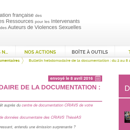
ation française
des
es Ressources
Intervenants
pour les
Auteurs de Violences Sexuelles
 des
QUI SOMMES NOUS ?
NOS ACTIONS
BOÎTE À OUTILS
cumentaires
Bulletin hebdomadaire de la documentation : du 2 au 8 a
envoyé le 8 avril 2016
AIRE DE LA DOCUMENTATION :
D
rêt auprès du
centre de documentation CRIAVS de votre
de données documentaire des CRIAVS ThèséAS
téressant, entendu une émission surprenante ?