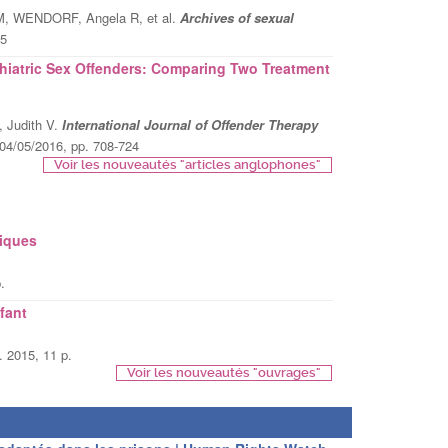
WENDORF, Angela R, et al.
Archives of sexual
05
hiatric Sex Offenders: Comparing Two Treatment
 Judith V.
International Journal of Offender Therapy
 04/05/2016, pp. 708-724
Voir les nouveautés "articles anglophones"
diques
.
fant
2015, 11 p.
Voir les nouveautés "ouvrages"