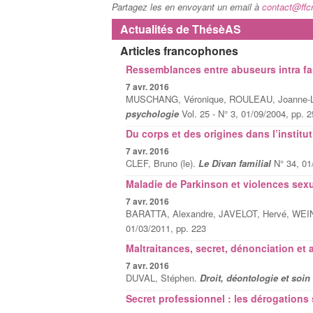
Partagez les en envoyant un email à
contact@ffcr
Actualités de ThésèAS
Articles francophones
Ressemblances entre abuseurs intra fam
7 avr. 2016
MUSCHANG, Véronique, ROULEAU, Joanne-Luc
psychologie
Vol. 25 - N° 3, 01/09/2004, pp. 
Du corps et des origines dans l’institut
7 avr. 2016
CLEF, Bruno (le).
Le Divan familial
N° 34, 01
Maladie de Parkinson et violences sexu
7 avr. 2016
BARATTA, Alexandre, JAVELOT, Hervé, WEI
01/03/2011, pp. 223
Maltraitances, secret, dénonciation et 
7 avr. 2016
DUVAL, Stéphen.
Droit, déontologie et soin
Secret professionnel : les dérogations 