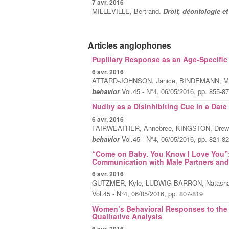
7 avr. 2016
MILLEVILLE, Bertrand.
Droit, déontologie e
Articles anglophones
Pupillary Response as an Age-Specific 
6 avr. 2016
ATTARD-JOHNSON, Janice, BINDEMANN, Mar
behavior
Vol.45 - N°4, 06/05/2016, pp. 855-8
Nudity as a Disinhibiting Cue in a Dat
6 avr. 2016
FAIRWEATHER, Annebree, KINGSTON, Drew 
behavior
Vol.45 - N°4, 06/05/2016, pp. 821-8
“Come on Baby. You Know I Love You”:
Communication with Male Partners and 
6 avr. 2016
GUTZMER, Kyle, LUDWIG-BARRON, Natasha T
Vol.45 - N°4, 06/05/2016, pp. 807-819
Women’s Behavioral Responses to the T
Qualitative Analysis
6 avr. 2016