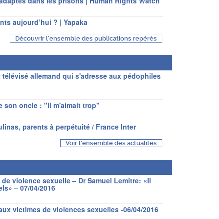
nadaptés dans les prisons | Human Rights Watch
nts aujourd’hui ? | Yapaka
Découvrir l'ensemble des publications repérés
télévisé allemand qui s'adresse aux pédophiles
e son oncle : "ll m'aimait trop"
nas, parents à perpétuité / France Inter
Voir l'ensemble des actualités
 violence sexuelle – Dr Samuel Lemitre: «Il
els» – 07/04/2016
aux victimes de violences sexuelles -06/04/2016