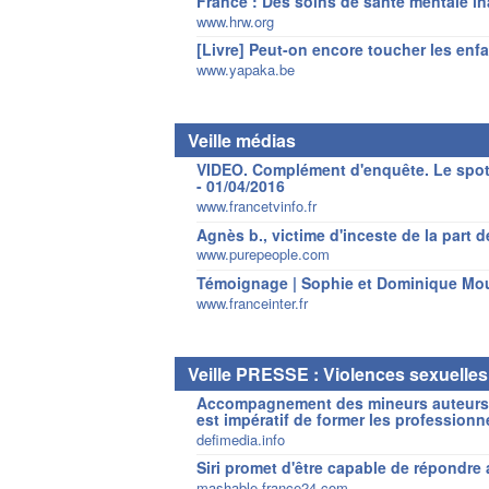
France : Des soins de santé mentale i
www.hrw.org
[Livre] Peut-on encore toucher les enfa
www.yapaka.be
Veille médias
VIDEO. Complément d'enquête. Le spot 
- 01/04/2016
www.francetvinfo.fr
Agnès b., victime d'inceste de la part d
www.purepeople.com
Témoignage | Sophie et Dominique Mouli
www.franceinter.fr
Veille PRESSE : Violences sexuelles
Accompagnement des mineurs auteurs de
est impératif de former les professionn
defimedia.info
Siri promet d'être capable de répondre 
mashable.france24.com