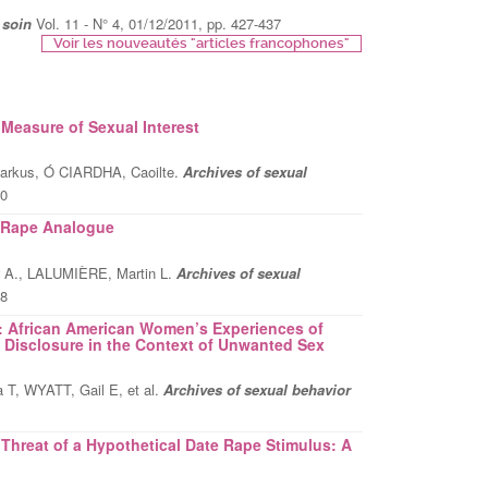
t soin
Vol. 11 - N° 4, 01/12/2011, pp. 427-437
Voir les nouveautés "articles francophones"
Measure of Sexual Interest
kus, Ó CIARDHA, Caoilte.
Archives of sexual
70
e Rape Analogue
A., LALUMIÈRE, Martin L.
Archives of sexual
28
 African American Women’s Experiences of
Disclosure in the Context of Unwanted Sex
, WYATT, Gail E, et al.
Archives of sexual behavior
hreat of a Hypothetical Date Rape Stimulus: A