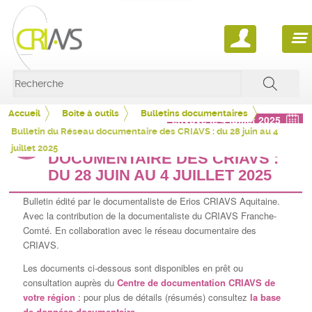
ACCUEIL
QUI SOMMES NOUS ?
Accueil
Boîte à outils
Bulletins documentaires
envoyé le 4 juillet 2025
NOS ACTIONS
Qu'est-ce qu'un CRIAVS ?
Bulletin du Réseau documentaire des CRIAVS : du 28 juin au 4
BULLETIN DU RÉSEAU
juillet 2025
BOÎTE À OUTILS
DOCUMENTAIRE DES CRIAVS :
La FFCRIAVS
S.T.O.P
DU 28 JUIN AU 4 JUILLET 2025
THÈSÉAS
Bulletin édité par le documentaliste de Erios CRIAVS Aquitaine.
Réseau documentaire
L'audition publique 2025
Les Mémentos de la FFCRIAVS
Avec la contribution de la documentaliste du CRIAVS Franche-
NOUS CONTACTER
Comté. En collaboration avec le réseau documentaire des
Partenaires
L'audition publique 2018
Outils de prévention
Définitions et états des lieux
CRIAVS.
Les documents ci-dessous sont disponibles en prêt ou
Les journées d'étude nationales des CRIAVS
Bulletins documentaires
Votre CRIAVS
Contexte social et environnemental
consultation auprès du
Centre de documentation CRIAVS de
votre région
: pour plus de détails (résumés) consultez
la base
L'agenda des CRIAVS
Documents
La FFCRIAVS
de données documentaire