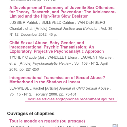
A Developmental Taxonomy of Juvenile Sex Offenders
for Theory, Research, and Prevention: The Adolescent-
Limited and the High-Rate Slow Desister
LUSSIER Patrick ; BIJLEVELD Catrien ; VAN DEN BERG
Chantal ; et al. [Article]
Criminal Justice and Behavior
. Vol. 39 -
N° 12, December 2012. 45 p.
Child Sexual Abuse, Baby Gender, and
Intergenerational Psychic Transmission: An
Exploratory, Projective Psychoanalytic Approach
TYCHEY Claude (de) ; VANDELET Elena ; LAURENT Mélanie ;
et al. [Article]
Psychoanalytic Review
. Vol. 103 - N° 2, April
2016. pp. 221-250
Intergenerational Transmission of Sexual Abuse?
Motherhood in the Shadow of Incest
LEV-WIESEL Rachel [Article]
Journal of Child Sexual Abuse
.
Vol. 15 - N° 2, February 2006. pp. 75-101
Voir les articles anglophones récemment ajoutés
Ouvrages et chapitres
Tout le monde en regarde (ou presque)