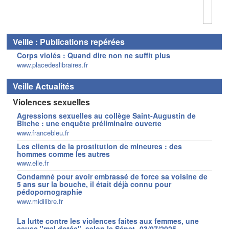
Veille : Publications repérées
Corps violés : Quand dire non ne suffit plus
www.placedeslibraires.fr
Veille Actualités
Violences sexuelles
Agressions sexuelles au collège Saint-Augustin de
Bitche : une enquête préliminaire ouverte
www.francebleu.fr
Les clients de la prostitution de mineures : des
hommes comme les autres
www.elle.fr
Condamné pour avoir embrassé de force sa voisine de
5 ans sur la bouche, il était déjà connu pour
pédopornographie
www.midilibre.fr
La lutte contre les violences faites aux femmes, une
cause "mal dotée", selon le Sénat -03/07/2025