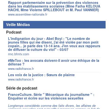
Rapport parlementaire sur la prévention des violences
dans les établissements scolaires (Mme Fatha KELOUA
HACHI, Mme Violette SPILLEBOUT et M. Paul VANNIER)
www.assemblee-nationale.fr
Veille Médias
Podcast
L'indignation du jour - Abel Boyi : "Le nombre de
jeunes filles qui me disent, j'ai été violée par mon petit
copain... je parle des 13-14 ans. J'en veux aux rappeurs
de diffuser la culture du viol" - 03/07
rmc.bfmtv.com
#MeToo : les avocats doivent-il avoir une éthique de la
défense ?
www.radiofrance.fr
Les voix de la justice : Sœurs de plainte
www.radiofrance.fr
Série de podcast
FranceCulture. Série " Mécanique du journalisme " :
Enquêter et écrire sur les violences sexuelles
Longtemps considérés comme des faits divers, les affaires de
violences sexuelles sont aujourd'hui reconnues comme un fait de