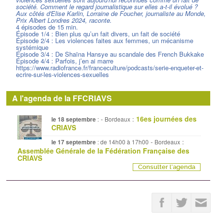
société. Comment le regard journalistique sur elles a-t-il évolué ?
Aux côtés d'Elise Karlin, Lorraine de Foucher, journaliste au Monde,
Prix Albert Londres 2024, raconte.
4 épisodes de 15 min.
Épisode 1/4 : Bien plus qu’un fait divers, un fait de société
Épisode 2/4 : Les violences faites aux femmes, un mécanisme
systémique
Épisode 3/4 : De Shaïna Hansye au scandale des French Bukkake
Épisode 4/4 : Parfois, j’en ai marre
https://www.radiofrance.fr/franceculture/podcasts/serie-enqueter-et-
ecrire-sur-les-violences-sexuelles
A l'agenda de la FFCRIAVS
16es journées des
-
:
le 18 septembre
:
Bordeaux
CRIAVS
-
:
le 17 septembre
: de 14h00 à 17h00
Bordeaux
Assemblée Générale de la Fédération Française des
CRIAVS
Consulter l'agenda