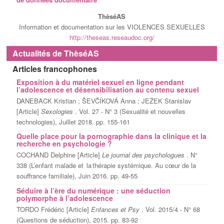
De l'évaluation à l'accompagnement
Thèsé
AS
CIFAS Montpellier 2019
Publications
La prévention et ses acteurs
Information et documentation sur les
VIOLENCES SEXUELLES
http://theseas.reseaudoc.org/
Comité d'organisation 2025
Actualités de ThèséAS
Articles francophones
Commission d'audition
Exposition à du matériel sexuel en ligne pendant
l’adolescence et désensibilisation au contenu sexuel
Les experts
DANEBACK Kristian ; ŠEVČÍKOVÁ Anna ; JEŽEK Stanislav
[Article]
Sexologies
. Vol. 27 - N° 3 (Sexualité et nouvelles
technologies), Juillet 2018. pp. 155-161
Groupe Biblio
Quelle place pour la pornographie dans la clinique et la
recherche en psychologie ?
COCHAND Delphine [Article]
Le journal des psychologues
. N°
338 (L’enfant malade et la thérapie systémique. Au cœur de la
souffrance familiale), Juin 2016. pp. 49-55
Séduire à l’ère du numérique : une séduction
polymorphe à l’adolescence
TORDO Frédéric [Article]
Enfances et Psy
. Vol. 2015/4 - N° 68
(Questions de séduction), 2015. pp. 83-92