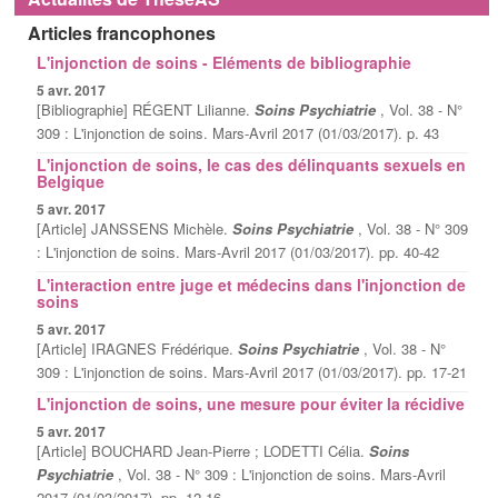
De l'évaluation à l'accompagnement
Articles francophones
CIFAS Montpellier 2019
Publications
La prévention et ses acteurs
L'injonction de soins - Eléments de bibliographie
5 avr. 2017
[Bibliographie] RÉGENT Lilianne.
Soins Psychiatrie
, Vol. 38 - N°
Comité d'organisation 2025
309 : L'injonction de soins. Mars-Avril 2017 (01/03/2017). p. 43
L'injonction de soins, le cas des délinquants sexuels en
Commission d'audition
Belgique
5 avr. 2017
Les experts
[Article] JANSSENS Michèle.
Soins Psychiatrie
, Vol. 38 - N° 309
: L'injonction de soins. Mars-Avril 2017 (01/03/2017). pp. 40-42
Groupe Biblio
L'interaction entre juge et médecins dans l'injonction de
soins
5 avr. 2017
[Article] IRAGNES Frédérique.
Soins Psychiatrie
, Vol. 38 - N°
309 : L'injonction de soins. Mars-Avril 2017 (01/03/2017). pp. 17-21
L'injonction de soins, une mesure pour éviter la récidive
5 avr. 2017
[Article] BOUCHARD Jean-Pierre ; LODETTI Célia.
Soins
Psychiatrie
, Vol. 38 - N° 309 : L'injonction de soins. Mars-Avril
2017 (01/03/2017). pp. 12-16