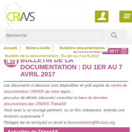
ACCUEIL
QUI SOMMES NOUS ?
Accueil
Boîte à outils
Bulletins documentaires
envoyé le 7 avril 2017
NOS ACTIONS
Qu'est-ce qu'un CRIAVS ?
Bulletin de la documentation : Du 1er au 7 avril 2017
BULLETIN DE LA
BOÎTE À OUTILS
DOCUMENTATION : DU 1ER AU 7
La FFCRIAVS
S.T.O.P
AVRIL 2017
THÈSÉAS
Les documents ci-dessous sont disponibles en prêt auprès du
Réseau documentaire
L'audition publique 2025
Les Mémentos de la FFCRIAVS
centre de
documentation CRIAVS de votre région
:
NOUS CONTACTER
pour plus de détails (résumés) consultez la
base de données
Partenaires
L'audition publique 2018
Outils de prévention
Définitions et états des lieux
documentaire des CRIAVS ThèséAS
Vous avez lu un ouvrage pertinent, vu un film intéressant, entendu une
Les journées d'étude nationales des CRIAVS
Bulletins documentaires
Votre CRIAVS
émission surprenante ?
Contexte social et environnemental
Partagez les en envoyant un email à
documentation@ffcriavs.org
L'agenda des CRIAVS
Documents
La FFCRIAVS
Actualités de ThèséAS