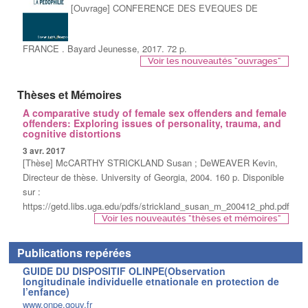
[Ouvrage] CONFERENCE DES EVEQUES DE
FRANCE . Bayard Jeunesse, 2017. 72 p.
Voir les nouveautés "ouvrages"
Thèses et Mémoires
A comparative study of female sex offenders and female
offenders: Exploring issues of personality, trauma, and
cognitive distortions
3 avr. 2017
[Thèse] McCARTHY STRICKLAND Susan ; DeWEAVER Kevin,
Directeur de thèse. University of Georgia, 2004. 160 p. Disponible
sur :
https://getd.libs.uga.edu/pdfs/strickland_susan_m_200412_phd.pdf
Voir les nouveautés "thèses et mémoires"
Publications repérées
GUIDE DU DISPOSITIF OLINPE(Observation
longitudinale individuelle etnationale en protection de
l’enfance)
www.onpe.gouv.fr