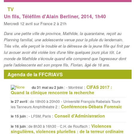
TV
Un fils, Téléfilm d'Alain Berliner, 2014, 1h40
Mercredi 12 avril sur France 2 à 21h
Dans une petite ville de province, Mathilde, la quarantaine, reçoit au
Planning familial, une adolescente venue pour la pilule du lendemain.
Très vite, elle perçoit le trouble et la détresse de la jeune fille qui finit par
lui avouer avoir été violée lors d'une fête quelques jours plus tôt. Le
monde de Mathilde s'écroule quand elle comprend que l'agresseur dont
parle l'adolescente est son propre fils, Florian, âgé de 16 ans.
Agenda de la FFCRIAVS
CIFAS 2017 :
-
:
du 31 mai au 2 juin
:
Montréal
Quand la clinique rencontre la recherche
-
le 27 avril
: de 18h00 à 20h00
Université François Rabelais Tours
Conférences-Débats Forensic
:
les Tanneurs Amphithéatre 2
Conseil d'Administration
-
:
le 15 juin
:
LFSM, Paris
Violences
-
:
le 16 juin
: de 8h30 à 16h30
C.H. de Rouffach
singulières, violences plurielles : de la terreur ordinaire