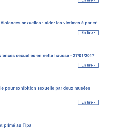
En lire +
"Violences sexuelles : aider les victimes à parler"
En lire +
iolences sexuelles en nette hausse - 27/01/2017
En lire +
vie pour exhibition sexuelle par deux musées
En lire +
et primé au Fipa