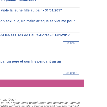
iolé la jeune fille au pair - 31/01/2017
on sexuelle, un maire attaque sa victime pour
ant les assises de Haute-Corse - 31/01/2017
En lire +
 par un père et son fils pendant un an
En lire +
e
(Lav Diaz)
en 1997 après avoir passé trente ans derrière les verrous
u'elle retrouve sa fille, Horacia apprend que son mari est