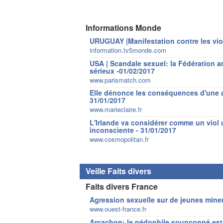
Informations Monde
URUGUAY |Manifestation contre les vio
information.tv5monde.com
USA | Scandale sexuel: la Fédération am
sérieux -01/02/2017
www.parismatch.com
Elle dénonce les conséquences d'une ag
31/01/2017
www.marieclaire.fr
L'Irlande va considérer comme un viol
inconsciente - 31/01/2017
www.cosmopolitan.fr
Veille Faits divers
Faits divers France
Agression sexuelle sur de jeunes mine
www.ouest-france.fr
Arcachon: le pédophile soupçonné est 