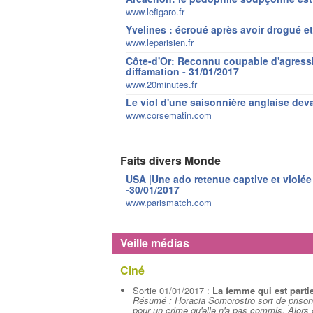
www.lefigaro.fr
Yvelines : écroué après avoir drogué et v
www.leparisien.fr
Côte-d'Or: Reconnu coupable d'agressi
diffamation - 31/01/2017
www.20minutes.fr
Le viol d'une saisonnière anglaise dev
www.corsematin.com
Faits divers Monde
USA |Une ado retenue captive et violée
-30/01/2017
www.parismatch.com
Veille médias
Ciné
Sortie 01/01/2017 :
La femme qui est parti
Résumé : Horacia Somorostro sort de prison 
pour un crime qu'elle n'a pas commis. Alors q