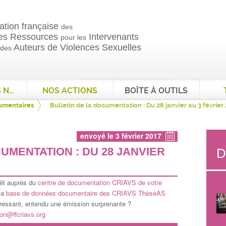
ation française
des
es Ressources
Intervenants
pour les
Auteurs de Violences Sexuelles
 des
QUI SOMMES NOUS ?
NOS ACTIONS
BOÎTE À OUTILS
cumentaires
Bulletin de la documentation : Du 28 janvier au 3 février
envoyé le 3 février 2017
UMENTATION : DU 28 JANVIER
D
rêt auprès du
centre de documentation CRIAVS de votre
 la
base de données documentaire des CRIAVS ThèséAS
téressant, entendu une émission surprenante ?
on@ffcriavs.org