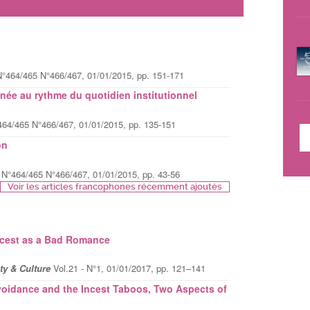
°464/465 N°466/467, 01/01/2015, pp. 151-171
linée au rythme du quotidien institutionnel
464/465 N°466/467, 01/01/2015, pp. 135-151
on
f
N°464/465 N°466/467, 01/01/2015, pp. 43-56
Voir les articles francophones récemment ajoutés
Incest as a Bad Romance
ty & Culture
Vol.21 - N°1, 01/01/2017, pp. 121–141
Avoidance and the Incest Taboos, Two Aspects of