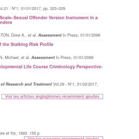
ol.21 - N°1, 01/01/2017, pp. 323–329
 Scale–Sexual Offender Version Instrument in a
enders
ON, Drew A., et al.
Assessment
In Press, 01/01/2099
f the Stalking Risk Profile
 Michael, et al.
Assessment
In Press, 01/01/2099
lopmental Life Course Criminology Perspective:
 of Research and Treatment
Vol.29 - N°1, 01/02/2017,
Voir les articles anglophones récemment ajoutés
re et fils, 1893. 155 p.
Voir les ouvrages récemment ajoutés