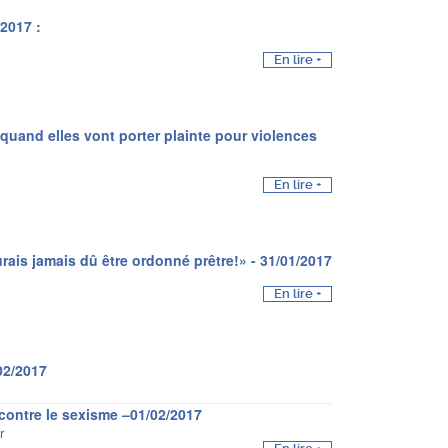
2017 :
En lire +
uand elles vont porter plainte pour violences
En lire +
rais jamais dû être ordonné prêtre!» - 31/01/2017
En lire +
02/2017
contre le sexisme –01/02/2017
r