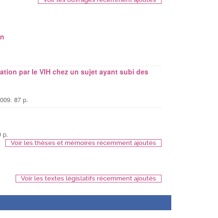
on
ation par le VIH chez un sujet ayant subi des
09. 87 p.
 p.
Voir les thèses et mémoires récemment ajoutés
Voir les textes législatifs récemment ajoutés