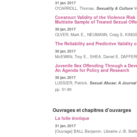
31 jan. 2017
O'CARROLL, Thomas.
Sexuality & Culture
V
Construct Validity of the Violence Risk
Multisite Sample of Treated Sexual Off
30 jan. 2017
OLVER, Mark E., NEUMANN, Craig S, KINGST
The Reliability and Predictive Validity o
30 jan. 2017
McEWAN, Troy E., SHEA, Daniel E, DAFFERN,
Juvenile Sex Offending Through a Deve
An Agenda for Policy and Research
30 jan. 2017
LUSSIER, Patrick.
Sexual Abuse: A Journal
pp. 51-80
Ouvrages et chapitres d'ouvarges
La folie érotique
31 jan. 2017
[Ouvrage] BALL Benjamin. Librairie J.-B. Baillè