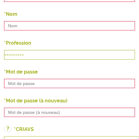
De l'évaluation à l'accompagnement
CIFAS Montpellier 2019
Publications
Nom
La prévention et ses acteurs
Comité d'organisation 2025
Profession
Commission d'audition
Les experts
Mot de passe
Groupe Biblio
Mot de passe (à nouveau)
?
CRIAVS