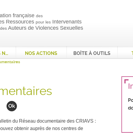
ation française
des
es Ressources
Intervenants
pour les
Auteurs de Violences Sexuelles
 des
QUI SOMMES NOUS ?
NOS ACTIONS
BOÎTE À OUTILS
cumentaires
I
mentaires
Po
do
ulletin du Réseau documentaire des CRIAVS :
uvez obtenir auprès de nos centres de