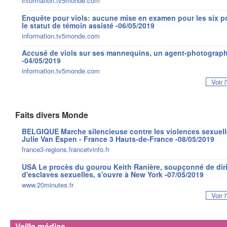
information.tv5monde.com
Enquête pour viols: aucune mise en examen pour les six p
le statut de témoin assisté -06/05/2019
information.tv5monde.com
Accusé de viols sur ses mannequins, un agent-photograph
-04/05/2019
information.tv5monde.com
Voir 
Faits divers Monde
BELGIQUE Marche silencieuse contre les violences sexuelle
Julie Van Espen - France 3 Hauts-de-France -08/05/2019
france3-regions.francetvinfo.fr
USA Le procès du gourou Keith Ranière, soupçonné de diri
d'esclaves sexuelles, s'ouvre à New York -07/05/2019
www.20minutes.fr
Voir 
Veille médias