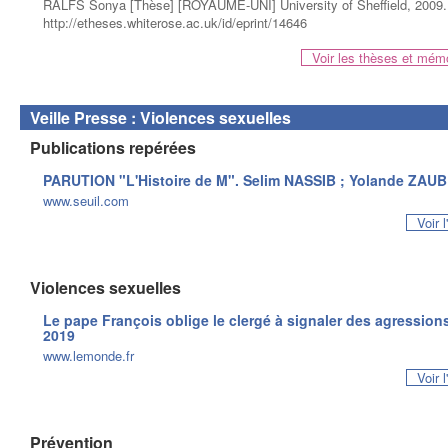
RALFS Sonya [Thèse] [ROYAUME-UNI] University of Sheffield, 2009. 1
http://etheses.whiterose.ac.uk/id/eprint/14646
Voir les thèses et mém
Veille Presse : Violences sexuelles
Publications repérées
PARUTION "L'Histoire de M". Selim NASSIB ; Yolande ZAUB
www.seuil.com
Voir 
Violences sexuelles
Le pape François oblige le clergé à signaler des agressions
2019
www.lemonde.fr
Voir 
Prévention