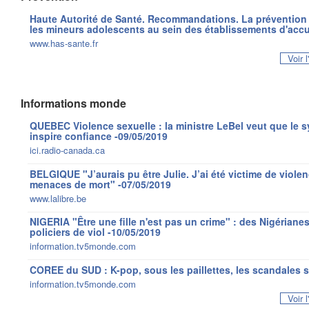
Haute Autorité de Santé. Recommandations. La prévention d
les mineurs adolescents au sein des établissements d'accu
www.has-sante.fr
Voir 
Informations monde
QUEBEC Violence sexuelle : la ministre LeBel veut que le s
inspire confiance -09/05/2019
ici.radio-canada.ca
BELGIQUE "J’aurais pu être Julie. J’ai été victime de viole
menaces de mort" -07/05/2019
www.lalibre.be
NIGERIA "Être une fille n'est pas un crime" : des Nigérian
policiers de viol -10/05/2019
information.tv5monde.com
COREE du SUD : K-pop, sous les paillettes, les scandales s
information.tv5monde.com
Voir 