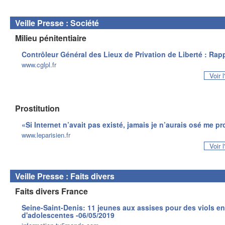
Veille Presse : Société
Milieu pénitentiaire
Contrôleur Général des Lieux de Privation de Liberté : Rapp
www.cglpl.fr
Voir 
Prostitution
«Si Internet n’avait pas existé, jamais je n’aurais osé me pr
www.leparisien.fr
Voir 
Veille Presse : Faits divers
Faits divers France
Seine-Saint-Denis: 11 jeunes aux assises pour des viols e
d'adolescentes -06/05/2019