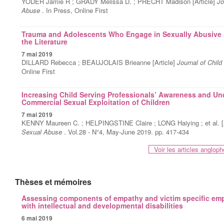
YODER Jamie R ; GRADY Melissa D. ; PRECHT Madison [Article]
Jo
Abuse
. In Press, Online First
Trauma and Adolescents Who Engage in Sexually Abusive 
the Literature
7 mai 2019
DILLARD Rebecca ; BEAUJOLAIS Brieanne [Article]
Journal of Chil
Online First
Increasing Child Serving Professionals’ Awareness and Un
Commercial Sexual Exploitation of Children
7 mai 2019
KENNY Maureen C. ; HELPINGSTINE Claire ; LONG Haiying ; et al. [A
Sexual Abuse
. Vol.28 - N°4, May-June 2019. pp. 417-434
Voir les articles anglo
Thèses et mémoires
Assessing components of empathy and victim specific emp
with intellectual and developmental disabilities
6 mai 2019