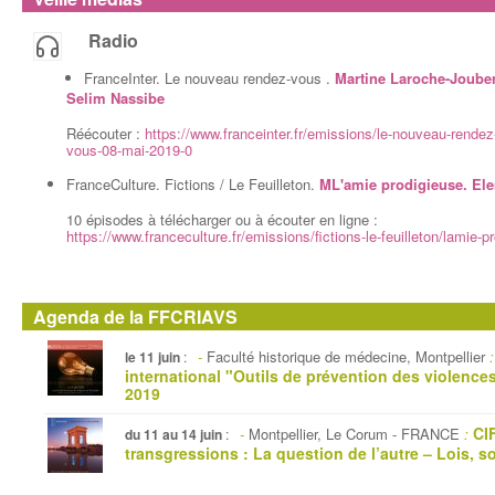
Radio
FranceInter. Le nouveau rendez-vous .
Martine Laroche-Joube
Selim Nassibe
Réécouter :
https://www.franceinter.fr/emissions/le-nouveau-rende
vous-08-mai-2019-0
FranceCulture. Fictions / Le Feuilleton.
ML'amie prodigieuse. Ele
10 épisodes à télécharger ou à écouter en ligne :
https://www.franceculture.fr/emissions/fictions-le-feuilleton/lamie-p
Agenda de la FFCRIAVS
-
Faculté historique de médecine, Montpellier
:
le 11 juin
:
international "Outils de prévention des violence
2019
CI
-
Montpellier, Le Corum - FRANCE
:
du 11 au 14 juin
:
transgressions : La question de l’autre – Lois, s