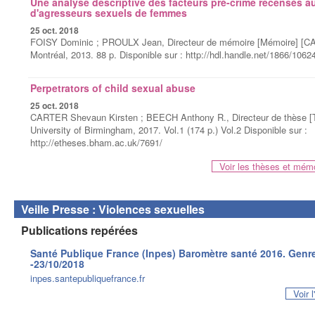
Une analyse descriptive des facteurs pré-crime recensés au
d'agresseurs sexuels de femmes
25 oct. 2018
FOISY Dominic ; PROULX Jean, Directeur de mémoire [Mémoire] [CA
Montréal, 2013. 88 p. Disponible sur : http://hdl.handle.net/1866/1062
Perpetrators of child sexual abuse
25 oct. 2018
CARTER Shevaun Kirsten ; BEECH Anthony R., Directeur de thèse
University of Birmingham, 2017. Vol.1 (174 p.) Vol.2 Disponible sur :
http://etheses.bham.ac.uk/7691/
Voir les thèses et mém
Veille Presse : Violences sexuelles
Publications repérées
Santé Publique France (Inpes) Baromètre santé 2016. Genre
-23/10/2018
inpes.santepubliquefrance.fr
Voir 