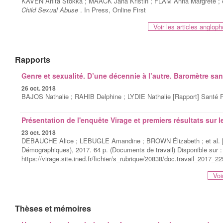
KÅVEN Anita Stokka ; MAACK Jana Kristin ; FLÅM Anna Margrete ; et 
Child Sexual Abuse
. In Press, Online First
Voir les articles anglo
Rapports
Genre et sexualité. D’une décennie à l’autre. Baromètre sa
26 oct. 2018
BAJOS Nathalie ; RAHIB Delphine ; LYDIE Nathalie [Rapport] Santé P
Présentation de l'enquête Virage et premiers résultats sur 
23 oct. 2018
DEBAUCHE Alice ; LEBUGLE Amandine ; BROWN Élizabeth ; et al. [Ra
Démographiques), 2017. 64 p. (Documents de travail) Disponible sur :
https://virage.site.ined.fr/fichier/s_rubrique/20838/doc.travail_2017_2
Voi
Thèses et mémoires