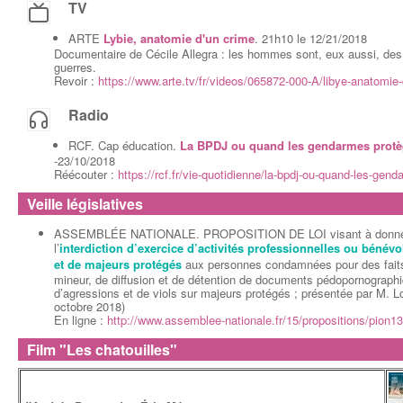
TV
ARTE
Lybie, anatomie d'un crime
. 21h10 le 12/21/2018
Documentaire de Cécile Allegra : les hommes sont, eux aussi, des c
guerres.
Revoir :
https://www.arte.tv/fr/videos/065872-000-A/libye-anatomie-
Radio
RCF. Cap éducation.
La BPDJ ou quand les gendarmes protè
-23/10/2018
Réécouter :
https://rcf.fr/vie-quotidienne/la-bpdj-ou-quand-les-gen
Veille législatives
ASSEMBLÉE NATIONALE. PROPOSITION DE LOI visant à donner un
l’
interdiction d’exercice d’activités professionnelles ou bénév
et de majeurs protégés
aux personnes condamnées pour des faits 
mineur, de diffusion et de détention de documents pédopornographi
d’agressions et de viols sur majeurs protégés ; présentée par M. L
octobre 2018)
En ligne :
http://www.assemblee-nationale.fr/15/propositions/pion1
Film "Les chatouilles"