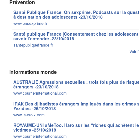
Prévention
Santé Publique France. On sexprime. Podcasts sur la que
à destination des adolescents -23/10/2018
www.onsexprime.fr
Santé publique France |Consentement chez les adolescents 
savoir l’entendre -23/10/2018
santepubliquefrance.fr
Voir 
Informations monde
AUSTRALIE Agressions sexuelles : trois fois plus de risque
étrangers -23/10/2018
www.courrierinternational.com
IRAK Des djihadistes étrangers impliqués dans les crimes s
Yézidies -26/10/2018
www.la-croix.com
ROYAUME-UNI #MeToo. Haro sur les “riches qui achètent le 
victimes -25/10/2018
www.courrierinternational.com