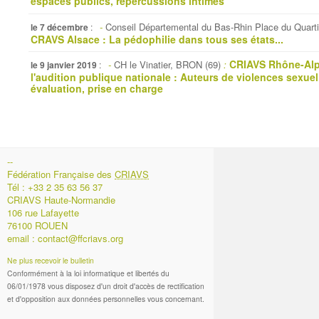
espaces publics, répercussions intimes"
-
Conseil Départemental du Bas-Rhin Place du Qua
le 7 décembre
:
CRAVS Alsace : La pédophilie dans tous ses états...
CRIAVS Rhône-Alpe
-
CH le Vinatier, BRON (69)
:
le 9 janvier 2019
:
l'audition publique nationale : Auteurs de violences sexuel
évaluation, prise en charge
--
Fédération Française des
CRIAVS
Tél : +33 2 35 63 56 37
CRIAVS Haute-Normandie
106 rue Lafayette
76100 ROUEN
email :
contact@ffcriavs.org
Ne plus recevoir le bulletin
Conformément à la loi informatique et libertés du
06/01/1978 vous disposez d'un droit d'accès de rectification
et d'opposition aux données personnelles vous concernant.