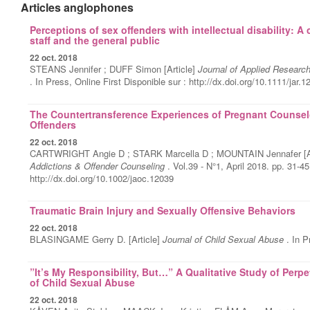
Articles anglophones
Perceptions of sex offenders with intellectual disability: A
staff and the general public
22 oct. 2018
STEANS Jennifer ; DUFF Simon [Article]
Journal of Applied Research i
. In Press, Online First Disponible sur : http://dx.doi.org/10.1111/jar.1
The Countertransference Experiences of Pregnant Counsel
Offenders
22 oct. 2018
CARTWRIGHT Angie D ; STARK Marcella D ; MOUNTAIN Jennafer [Ar
Addictions & Offender Counseling
. Vol.39 - N°1, April 2018. pp. 31-45
http://dx.doi.org/10.1002/jaoc.12039
Traumatic Brain Injury and Sexually Offensive Behaviors
22 oct. 2018
BLASINGAME Gerry D. [Article]
Journal of Child Sexual Abuse
. In P
”It’s My Responsibility, But…” A Qualitative Study of Perp
of Child Sexual Abuse
22 oct. 2018