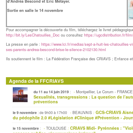
d'Andréa Bescond et Éric Métayer.
Sortie en salle le 14 novembre
Pour accompagner la découverte du film, téléchargez le livret pédagogiq
http://bit.ly/LesChatouilles_Doc
ou consultez
https://ugcdistribution.fr/film
La presse en parle :
https://www.lci.fr/medias/sept-a-huit-les-chatouilles-v
ses-parents-andrea-bescond-brise-le-silence-2102130.html
Ils soutiennent le film : La Fédération Française des CRIAVS ; Enfance et
Agenda de la FFCRIAVS
-
Montpellier, Le Corum - FRANCE
du 11 au 14 juin 2019
:
Sexualités, transgressions : La question de l’autr
préventions
GCS-CRIAVS Aisne
-
BEAUVAIS
:
le 9 novembre
: de 9h00 à 17h00
du pédophile 2.0 #Législation #Clinique #Prévention - Jou
CRIAVS Midi- Pyrénnées : "Viol
-
TOULOUSE
:
le 15 novembre
: