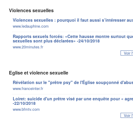
Violences sexuelles
Violences sexuelles : pourquoi il faut aussi s’intéresser au
www.ledauphine.com
Rapports sexuels forcés: «Cette hausse montre surtout que
sexuelles sont plus déclarées» -24/10/2018
www.20minutes.fr
Voir 
Eglise et violence sexuelle
Révélation sur le "prêtre psy" de l'Église soupçonné d'abu
www.franceinter.fr
Loiret: suicide d'un prêtre visé par une enquête pour « agr
-22/10/2018
www.bfmtv.com
Voir 